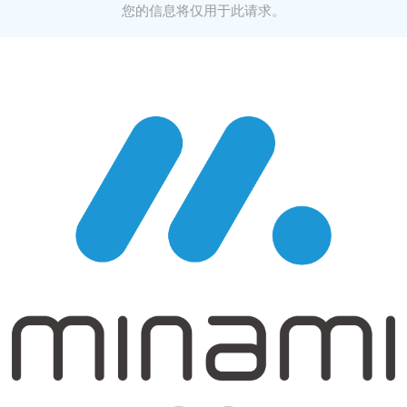
您的信息将仅用于此请求。