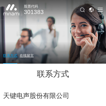
股票代码
301383
联系方式
在线留言
联系方式
天键电声股份有限公司