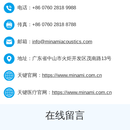
电话：+86 0760 2818 9988
传真：+86 0760 2818 8788
邮箱：
info@minamiacoustics.com
地址：广东省中山市火炬开发区茂南路13号
天键官网：
https://www.minami.com.cn
天键医疗官网：
https://www.minami.com.cn
在线留言