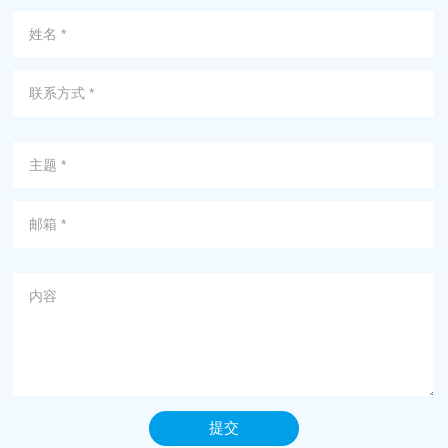
姓名 *
联系方式 *
主题 *
邮箱 *
内容